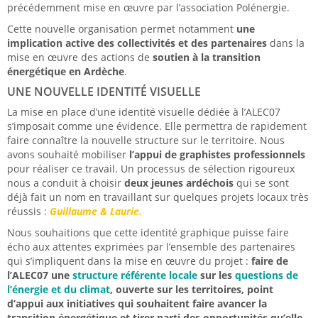
précédemment mise en œuvre par l’association Polénergie.
Cette nouvelle organisation permet notamment
une
implication active des collectivités et des partenaires
dans la
mise en œuvre des actions de
soutien à la transition
énergétique en Ardèche
.
UNE NOUVELLE IDENTITÉ VISUELLE
La mise en place d’une identité visuelle dédiée à l’ALEC07
s’imposait comme une évidence. Elle permettra de rapidement
faire
connaître
la nouvelle structure sur le territoire. Nous
avons souhaité mobiliser
l’appui de graphistes professionnels
pour réaliser ce travail. Un processus de sélection rigoureux
nous a conduit à choisir
deux jeunes ardéchois
qui se sont
déjà fait un nom en travaillant sur quelques projets locaux très
réussis :
Guillaume & Laurie.
Nous souhaitions que cette identité graphique puisse faire
écho aux attentes exprimées par l’ensemble des partenaires
qui s’impliquent dans la mise en œuvre du projet :
faire de
l’ALEC07 une
structure
référente locale
sur les
questions de
l’énergie et du climat
, ouverte sur les territoires, point
d’appui aux initiatives qui souhaitent faire avancer la
transition énergétique et tirer parti des opportunités qu’elle