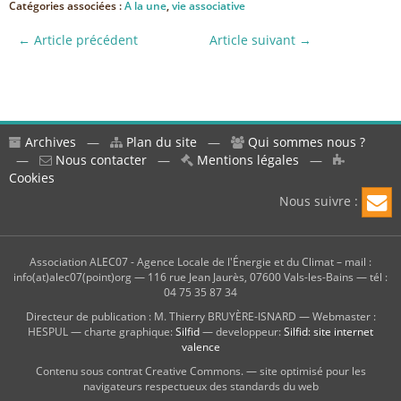
Catégories associées :
A la une
,
vie associative
← Article précédent
Article suivant →
Archives
—
Plan du site
—
Qui sommes nous ?
—
Nous contacter
—
Mentions légales
—
Cookies
Nous suivre :
Association ALEC07 - Agence Locale de l'Énergie et du Climat – mail :
info(at)alec07(point)org — 116 rue Jean Jaurès, 07600 Vals-les-Bains — tél :
04 75 35 87 34
Directeur de publication : M. Thierry BRUYÈRE-ISNARD — Webmaster :
HESPUL — charte graphique:
Silfid
— developpeur:
Silfid: site internet
valence
Contenu sous contrat Creative Commons. — site optimisé pour les
navigateurs respectueux des standards du web