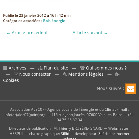
Publié le
23 janvier 2012 à 16 h 42 min
Catégories associées :
Bois énergie
← Article précédent
Article suivant →
Archives
—
Plan du site
—
Qui sommes nous ?
—
Nous contacter
—
Mentions légales
—
Cookies
Nous suivre :
Association ALEC07 - Agence Locale de l'Énergie et du Climat – mail :
info(at)alec07(point)org — 116 rue Jean Jaurès, 07600 Vals-les-Bains — tél :
04 75 35 87 34
Directeur de publication : M. Thierry BRUYÈRE-ISNARD — Webmaster :
HESPUL — charte graphique:
Silfid
— developpeur:
Silfid: site internet
valence