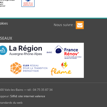
okies
Nous suivre :
ÉSEAUX
00 Vals-les-Bains — tél : 04 75 35 87 34
oppeur:
Silfid: site internet valence
standards du web