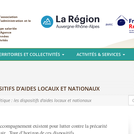
’association
d’administration et le
ipe salariée
l’Agence
nnées
ivités
ERRITOIRES ET COLLECTIVITÉS
ACTIVITÉS & SERVICES
SITIFS D’AIDES LOCAUX ET NATIONAUX
ique : les dispositifs d’aides locaux et nationaux
accompagnement existent pour lutter contre la précarité
lair . Tour d’horizon de ces dispositifs.