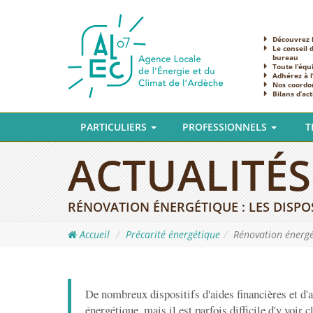
Découvrez l
Le conseil 
bureau
Toute l’équ
Adhérez à 
Nos coordo
Bilans d’act
PARTICULIERS
PROFESSIONNELS
T
ACTUALITÉS
RÉNOVATION ÉNERGÉTIQUE : LES DISPO
Accueil
Précarité énergétique
Rénovation énergét
De nombreux dispositifs d'aides financières et d'
énergétique, mais il est parfois difficile d'y voir c