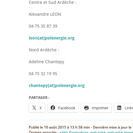
Centre et Sud Ardèche :
Alexandre LEON
04 75 35 87 39
leon[at]polenergie.org
Nord Ardèche :
Adeline Chantepy
04 75 32 19 95
chantepy[at]polenergie.org
PARTAGER :
X
Facebook
Imprimer
Link
Publié le
10 août 2015 à 13 h 58 min
- Dernière mise à jour le
Termes associés :
aides financières
,
précarité
,
précarité éner