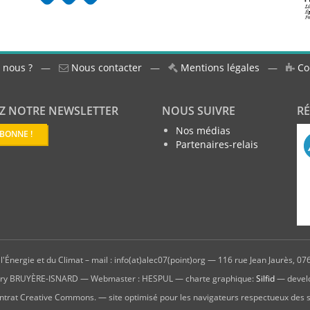
 nous ?
—
Nous contacter
—
Mentions légales
—
Co
Z NOTRE NEWSLETTER
NOUS SUIVRE
R
Nos médias
ABONNE !
Partenaires-relais
'Énergie et du Climat – mail : info(at)alec07(point)org — 116 rue Jean Jaurès, 076
hierry BRUYÈRE-ISNARD — Webmaster : HESPUL — charte graphique:
Silfid
— devel
ntrat Creative Commons. — site optimisé pour les navigateurs respectueux des 