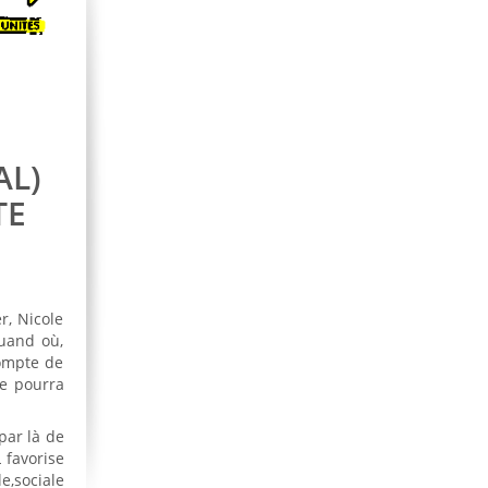
AL)
TE
r, Nicole
quand où,
compte de
le pourra
par là de
L favorise
e,sociale