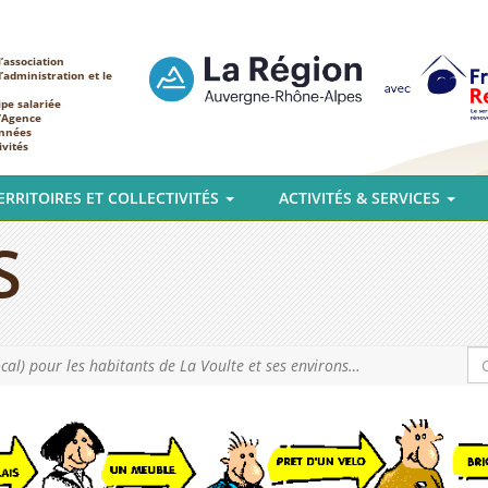
’association
d’administration et le
ipe salariée
l’Agence
nnées
ivités
ERRITOIRES ET COLLECTIVITÉS
ACTIVITÉS & SERVICES
S
cal) pour les habitants de La Voulte et ses environs…