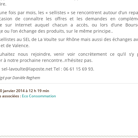
ire.
une fois par mois, les « sellistes » se rencontrent autour d’un repa
occasion de connaître les offres et les demandes en complém
ue sur Internet auquel chacun a accès, ou lors d’une Bours
e ou l’on échange des produits, sur le même principe..
sellistes au SEL de La Voulte sur Rhône mais aussi des échanges av
 et de Valence.
uhaitez nous rejoindre, venir voir concrètement ce qu’il s’y 
er à notre prochaine rencontre..n’hésitez pas.
 sel-lavoulte@laposte.net Tel : 06 61 15 69 93.
digé par Danièle Reghem
0 janvier 2014 à 12 h 19 min
s associées :
Eco Consommation