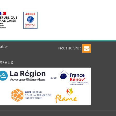
okies
Nous suivre :
ÉSEAUX