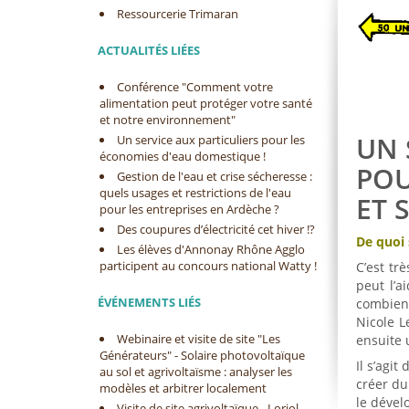
Ressourcerie Trimaran
ACTUALITÉS LIÉES
Conférence "Comment votre
alimentation peut protéger votre santé
et notre environnement"
UN 
Un service aux particuliers pour les
économies d'eau domestique !
POU
Gestion de l'eau et crise sécheresse :
quels usages et restrictions de l'eau
ET 
pour les entreprises en Ardèche ?
Des coupures d’électricité cet hiver !?
De quoi s
Les élèves d'Annonay Rhône Agglo
participent au concours national Watty !
C’est tr
peut l’a
ÉVÉNEMENTS LIÉS
combien 
Nicole L
Webinaire et visite de site "Les
ensuite u
Générateurs" - Solaire photovoltaïque
Il s’agi
au sol et agrivoltaïsme : analyser les
créer du 
modèles et arbitrer localement
le dével
Visite de site agrivoltaïque - Loriol-