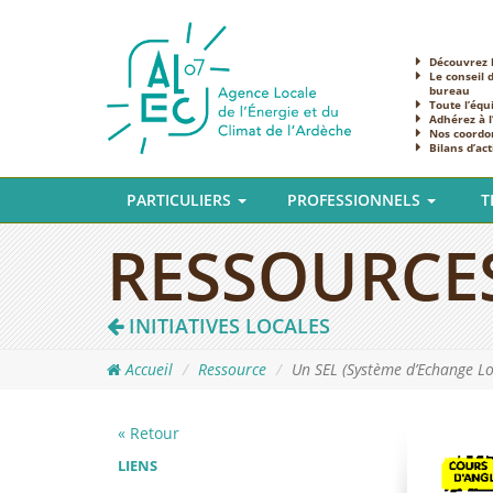
Découvrez l
Le conseil 
bureau
Toute l’équ
Adhérez à 
Nos coordo
Bilans d’act
PARTICULIERS
PROFESSIONNELS
T
RESSOURCE
INITIATIVES LOCALES
Accueil
Ressource
Un SEL (Système d’Echange Lo
« Retour
LIENS