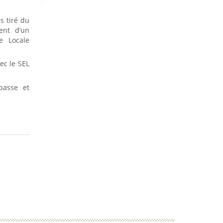
s tiré du
ent d’un
e Locale
ec le SEL
passe et