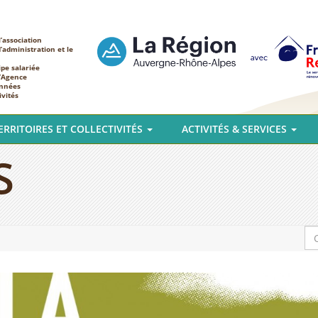
’association
d’administration et le
ipe salariée
l’Agence
nnées
ivités
ERRITOIRES ET COLLECTIVITÉS
ACTIVITÉS & SERVICES
S