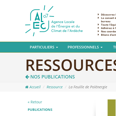
Découvrez l
Le conseil 
bureau
Toute l’équ
Adhérez à 
Nos coordo
Bilans d’act
PARTICULIERS
PROFESSIONNELS
T
RESSOURCE
NOS PUBLICATIONS
Accueil
Ressource
La Feuille de Polénergie
« Retour
PUBLICATIONS