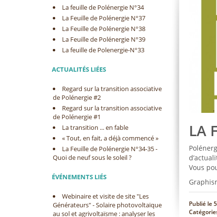
La feuille de Polénergie N°34
La Feuille de Polénergie N°37
La Feuille de Polénergie N°38
La Feuille de Polénergie N°39
La feuille de Polenergie-N°33
ACTUALITÉS LIÉES
Regard sur la transition associative
de Polénergie #2
Regard sur la transition associative
de Polénergie #1
LA 
La transition ... en fable
« Tout, en fait, a déjà commencé »
Polénerg
La Feuille de Polénergie N°34-35 -
Quoi de neuf sous le soleil ?
d’actuali
Vous pou
ÉVÉNEMENTS LIÉS
Graphis
Webinaire et visite de site "Les
Publié le
5
Générateurs" - Solaire photovoltaïque
Catégorie
au sol et agrivoltaïsme : analyser les