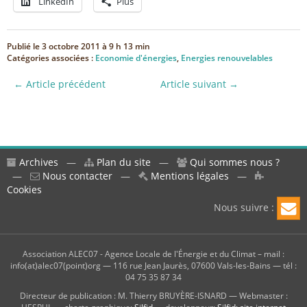
LinkedIn
Plus
Publié le
3 octobre 2011 à 9 h 13 min
Catégories associées :
Economie d'énergies
,
Energies renouvelables
← Article précédent
Article suivant →
Archives
—
Plan du site
—
Qui sommes nous ?
—
Nous contacter
—
Mentions légales
—
Cookies
Nous suivre :
Association ALEC07 - Agence Locale de l'Énergie et du Climat – mail :
info(at)alec07(point)org — 116 rue Jean Jaurès, 07600 Vals-les-Bains — tél :
04 75 35 87 34
Directeur de publication : M. Thierry BRUYÈRE-ISNARD — Webmaster :