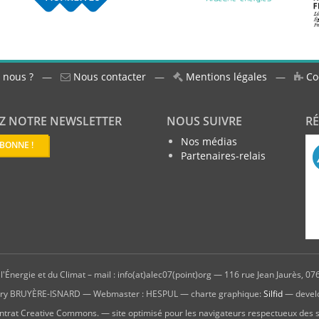
 nous ?
—
Nous contacter
—
Mentions légales
—
Co
Z NOTRE NEWSLETTER
NOUS SUIVRE
R
Nos médias
ABONNE !
Partenaires-relais
'Énergie et du Climat – mail : info(at)alec07(point)org — 116 rue Jean Jaurès, 076
hierry BRUYÈRE-ISNARD — Webmaster : HESPUL — charte graphique:
Silfid
— devel
ntrat Creative Commons. — site optimisé pour les navigateurs respectueux des 