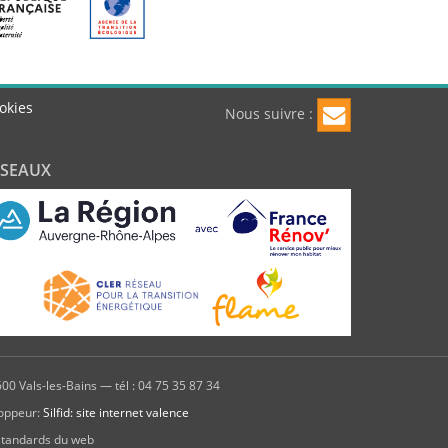
okies
Nous suivre :
ÉSEAUX
00 Vals-les-Bains — tél : 04 75 35 87 34
oppeur:
Silfid: site internet valence
standards du web