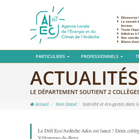
Découvrez l
Le conseil 
bureau
Toute l’équ
Adhérez à 
Nos coordo
Bilans d’act
PARTICULIERS
PROFESSIONNELS
T
ACTUALITÉS
LE DÉPARTEMENT SOUTIENT 2 COLLÈGES
Accueil
Non classé
Sobriété et éco-gestes dans l
Le Défi Eco'Ardèche Ados est lancé ! Deux collèg
Villeneuve-de-Berg