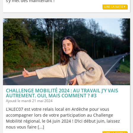
s’y met dès maintenant !
LIRE LA SUITE
CHALLENGE MOBILITÉ 2024 : AU TRAVAIL J’Y VAIS
AUTREMENT. OUI, MAIS COMMENT ? #3
Ajouté le mardi 21 mai 2024
L’ALEC07 est votre relais local en Ardèche pour vous
accompagner lors de votre participation au Challenge
Mobilité régional, le 04 juin 2024 ! D’ici début juin, laissez
nous vous faire [...]