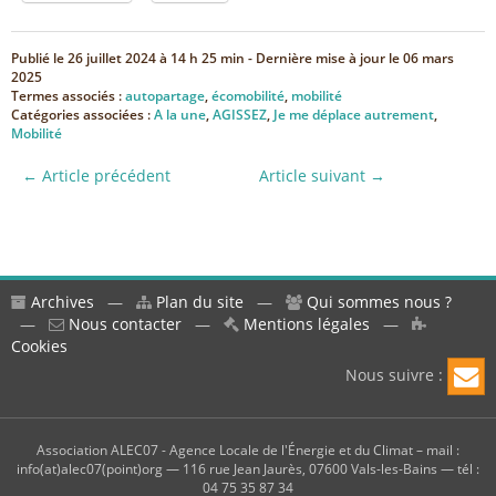
Publié le
26 juillet 2024 à 14 h 25 min
- Dernière mise à jour le
06 mars
2025
Termes associés :
autopartage
,
écomobilité
,
mobilité
Catégories associées :
A la une
,
AGISSEZ
,
Je me déplace autrement
,
Mobilité
← Article précédent
Article suivant →
Archives
—
Plan du site
—
Qui sommes nous ?
—
Nous contacter
—
Mentions légales
—
Cookies
Nous suivre :
Association ALEC07 - Agence Locale de l'Énergie et du Climat – mail :
info(at)alec07(point)org — 116 rue Jean Jaurès, 07600 Vals-les-Bains — tél :
04 75 35 87 34