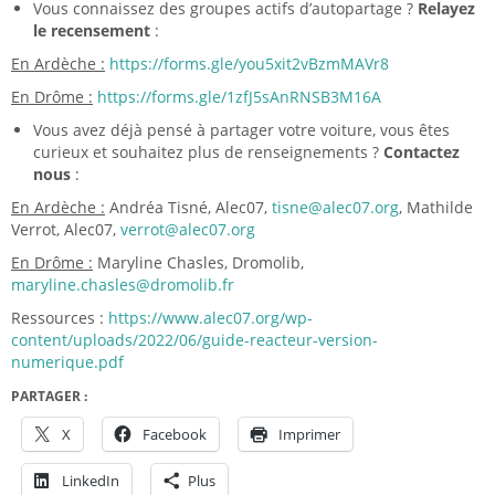
Vous connaissez des groupes actifs d’autopartage ?
Relayez
le recensement
:
En Ardèche :
https://forms.gle/you5xit2vBzmMAVr8
En Drôme :
https://forms.gle/1zfJ5sAnRNSB3M16A
Vous avez déjà pensé à partager votre voiture, vous êtes
curieux et souhaitez plus de renseignements ?
Contactez
nous
:
En Ardèche :
Andréa Tisné, Alec07,
tisne@alec07.org
, Mathilde
Verrot, Alec07,
verrot@alec07.org
En Drôme :
Maryline Chasles, Dromolib,
maryline.chasles@dromolib.fr
Ressources :
https://www.alec07.org/wp-
content/uploads/2022/06/guide-reacteur-version-
numerique.pdf
PARTAGER :
X
Facebook
Imprimer
LinkedIn
Plus