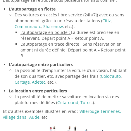
L’autopartage se retrouve sous plusieurs formats comme :
L’autopartage en flotte
Des voitures en accès libre service (24h/7j) avec ou sans
abonnement, grâce à un réseau de stations (
Citiz
,
Communauto
,
Sharenow
, etc.) :
L’autopartage en boucle :
La durée est précisée en
réservant. Départ point A – Retour point A.
L’autopartage en trace directe :
Sans réservation en
amont ni durée définie. Départ point A – Retour point
B.
L’autopartage entre particuliers
La possibilité d’emprunter la voiture d’un voisin, habitant
de son quartier, etc. avec partage des frais (
Coloc’auto
,
Cartage
,
Adetec
, etc.).
La location entre particuliers
La possibilité de mettre sa voiture en location via des
plateformes dédiées (
Getaround
,
Turo
…).
Et d’autres exemples illustrés en vrac :
Villerouge Termenès,
village dans l’Aude
, etc.