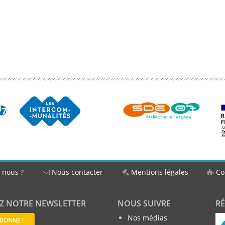
 nous ?
—
Nous contacter
—
Mentions légales
—
Co
Z NOTRE NEWSLETTER
NOUS SUIVRE
R
Nos médias
ABONNE !