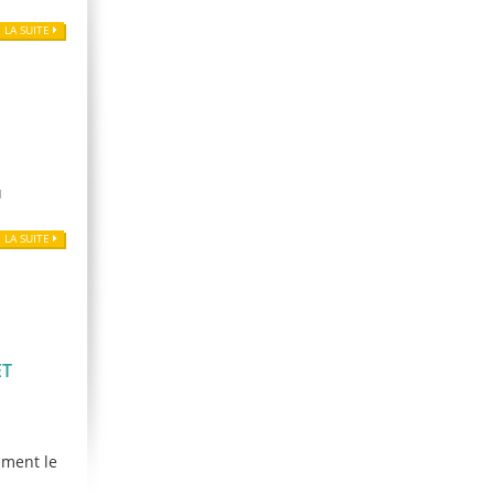
E LA SUITE
u
E LA SUITE
ET
ement le