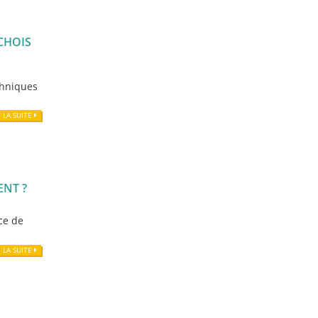
CHOIS
echniques
E LA SUITE
ENT ?
nce de
E LA SUITE