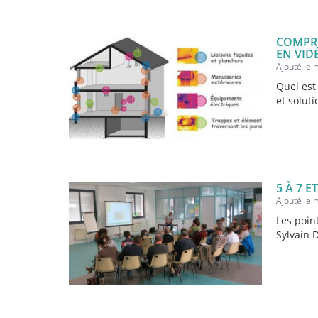
COMPRE
EN VID
Ajouté le 
Quel est
et solut
5 À 7 
Ajouté le 
Les poin
Sylvain