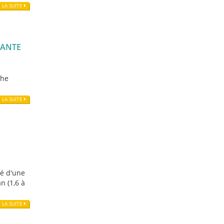
E LA SUITE
MANTE
che
E LA SUITE
té d'une
n (1,6 à
E LA SUITE