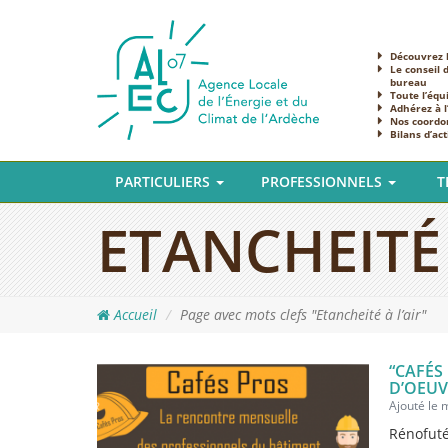
Découvrez l
Le conseil 
bureau
Toute l’équ
Adhérez à 
Nos coordo
Bilans d’act
PARTICULIERS
PROFESSIONNELS
T
ETANCHEITÉ 
Accueil
Page avec mots clefs "Etancheité à l’air"
“CAFÉS
D’OEUV
Ajouté le
Rénofuté