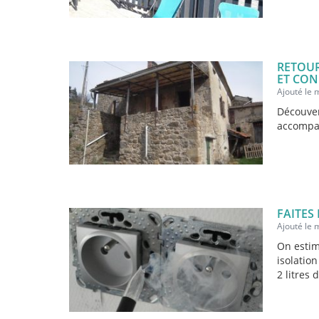
RETOUR
ET CON
Ajouté le 
Découver
accompa
FAITES
Ajouté le 
On estim
isolatio
2 litres d