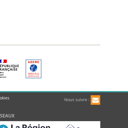
okies
Nous suivre :
ÉSEAUX