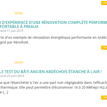
LIR
 D’EXPÉRIENCE D’UNE RÉNOVATION COMPLÈTE PERFOR
FORTABLE À PREAUX
mardi 11 juin 2019
te d'un exemple de rénovation énergétique performante en Ardè
gné par Rénofuté.
LIR
 LE TEST DU BÂTI ANCIEN ARDÉCHOIS ÉTANCHE À L’AIR !
mardi 23 avril 2019
e que l’étanchéité à l'air a une part non négligeable dans l'efficaci
n thermique. Elle peut permettre d'économiser 16 à 20 kWhep/ m2.a
e [...]
LIR