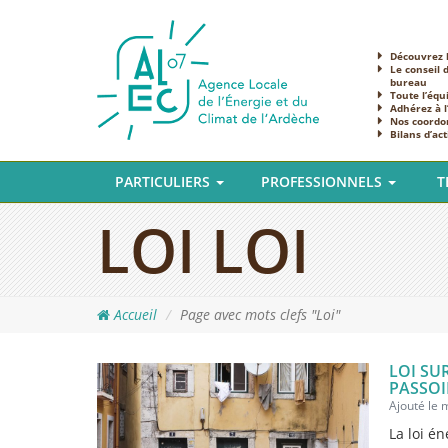
Découvrez l
Le conseil 
bureau
Toute l’équ
Adhérez à 
Nos coordo
Bilans d’act
PARTICULIERS
PROFESSIONNELS
T
LOI LOI
Accueil
Page avec mots clefs "Loi"
LOI SU
PASSOI
Ajouté le 
La loi é