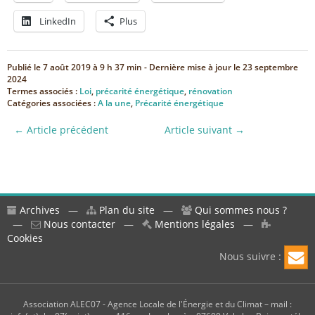
LinkedIn
Plus
Publié le
7 août 2019 à 9 h 37 min
- Dernière mise à jour le
23 septembre
2024
Termes associés :
Loi
,
précarité énergétique
,
rénovation
Catégories associées :
A la une
,
Précarité énergétique
← Article précédent
Article suivant →
Archives
—
Plan du site
—
Qui sommes nous ?
—
Nous contacter
—
Mentions légales
—
Cookies
Nous suivre :
Association ALEC07 - Agence Locale de l'Énergie et du Climat – mail :