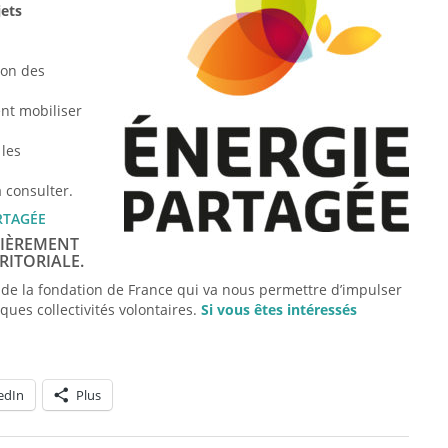
jets
ion des
nt mobiliser
 les
à consulter.
ARTAGÉE
LIÈREMENT
RITORIALE.
 de la fondation de France qui va nous permettre d’impulser
es collectivités volontaires.
Si vous êtes intéressés
edIn
Plus