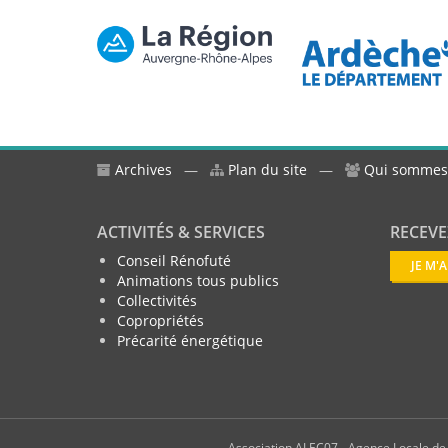
Archives
—
Plan du site
—
Qui sommes
ACTIVITÉS & SERVICES
RECEVE
Conseil Rénofuté
JE M'
Animations tous publics
Collectivités
Copropriétés
Précarité énergétique
Association ALEC07 - Agence Locale de l