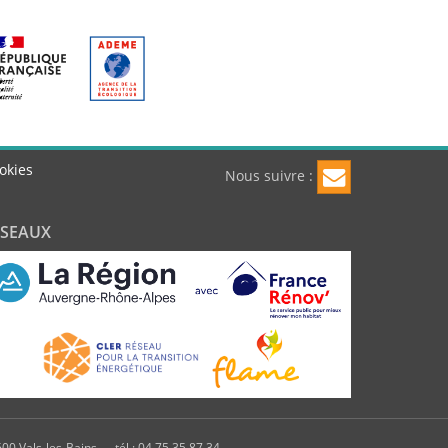
okies
Nous suivre :
ÉSEAUX
00 Vals-les-Bains — tél : 04 75 35 87 34