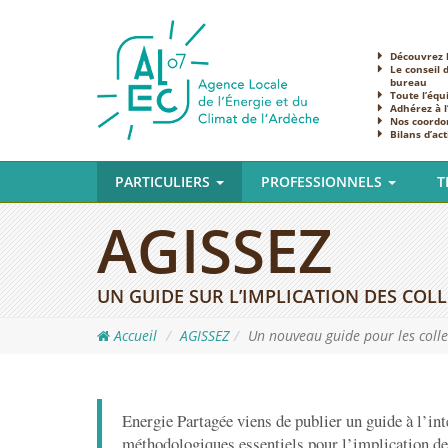
Découvrez l
Le conseil 
bureau
Toute l’équ
Adhérez à 
Nos coordo
Bilans d’act
PARTICULIERS
PROFESSIONNELS
T
AGISSEZ
UN GUIDE SUR L’IMPLICATION DES COLL
Accueil
AGISSEZ
Un nouveau guide pour les collec
Energie Partagée viens de publier un guide à l’in
méthodologiques essentiels pour l’implication des 