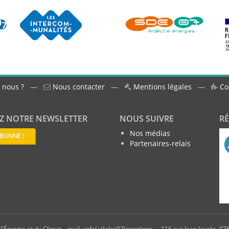
 nous ?
—
Nous contacter
—
Mentions légales
—
Co
Z NOTRE NEWSLETTER
NOUS SUIVRE
R
Nos médias
ABONNE !
Partenaires-relais
'Énergie et du Climat – mail : info(at)alec07(point)org — 116 rue Jean Jaurès, 076