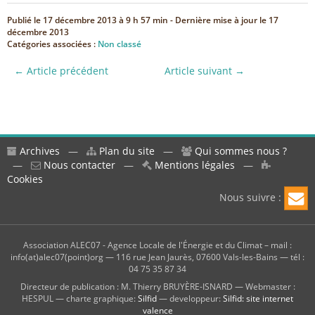
Publié le
17 décembre 2013 à 9 h 57 min
- Dernière mise à jour le
17
décembre 2013
Catégories associées :
Non classé
← Article précédent
Article suivant →
Archives
—
Plan du site
—
Qui sommes nous ?
—
Nous contacter
—
Mentions légales
—
Cookies
Nous suivre :
Association ALEC07 - Agence Locale de l'Énergie et du Climat – mail :
info(at)alec07(point)org — 116 rue Jean Jaurès, 07600 Vals-les-Bains — tél :
04 75 35 87 34
Directeur de publication : M. Thierry BRUYÈRE-ISNARD — Webmaster :
HESPUL — charte graphique:
Silfid
— developpeur:
Silfid: site internet
valence