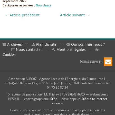
septembre 2022
Catégories associées :
Non classé
← Article précédent
Article suivant →
Archives
—
Plan du site
—
Qui sommes nous ?
—
Nous contacter
—
Mentions légales
—
Cookies
Nous suivre :
Association ALEC07 - Agence Locale de l'Énergie et du Climat – mail :
info(at)alec07(point)org — 116 rue Jean Jaurès, 07600 Vals-les-Bains — tél :
04 75 35 87 34
Directeur de publication : M. Thierry BRUYÈRE-ISNARD — Webmaster :
HESPUL — charte graphique:
Silfid
— developpeur:
Silfid: site internet
valence
Contenu sous contrat Creative Commons. — site optimisé pour les
navigateurs respectueux des standards du web