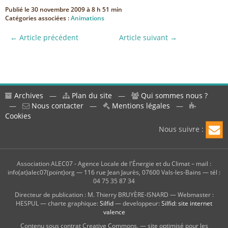
Publié le
30 novembre 2009 à 8 h 51 min
Catégories associées :
Animations
← Article précédent
Article suivant →
Archives
—
Plan du site
—
Qui sommes nous ?
—
Nous contacter
—
Mentions légales
—
Cookies
Nous suivre :
Association ALEC07 - Agence Locale de l'Énergie et du Climat – mail :
info(at)alec07(point)org — 116 rue Jean Jaurès, 07600 Vals-les-Bains — tél :
04 75 35 87 34
Directeur de publication : M. Thierry BRUYÈRE-ISNARD — Webmaster :
HESPUL — charte graphique:
Silfid
— developpeur:
Silfid: site internet
valence
Contenu sous contrat Creative Commons. — site optimisé pour les