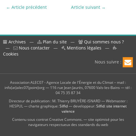
← Article précédent
Article suivant →
Archives
—
Plan du site
—
Qui sommes nous ?
—
Nous contacter
—
Mentions légales
—
Cookies
Nous suivre :
Association ALEC07 - Agence Locale de l'Énergie et du Climat – mail :
info(at)alec07(point)org — 116 rue Jean Jaurès, 07600 Vals-les-Bains — tél :
04 75 35 87 34
Directeur de publication : M. Thierry BRUYÈRE-ISNARD — Webmaster :
HESPUL — charte graphique:
Silfid
— developpeur:
Silfid: site internet
valence
Contenu sous contrat Creative Commons. — site optimisé pour les
navigateurs respectueux des standards du web