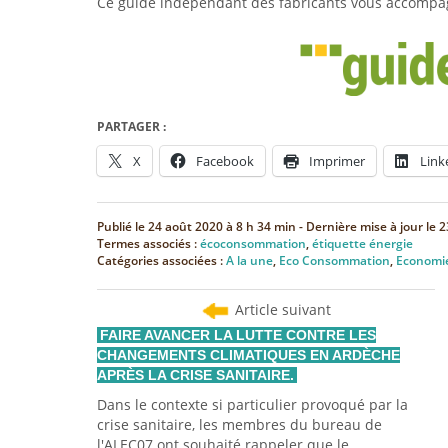
Ce guide indépendant des fabricants vous accompagn
PARTAGER :
X
Facebook
Imprimer
Link
Publié le
24 août 2020 à 8 h 34 min
- Dernière mise à jour le
2
Termes associés :
écoconsommation
,
étiquette énergie
Catégories associées :
A la une
,
Eco Consommation
,
Economie
Article suivant
FAIRE AVANCER LA LUTTE CONTRE LES
CHANGEMENTS CLIMATIQUES EN ARDÈCHE
APRÈS LA CRISE SANITAIRE.
Dans le contexte si particulier provoqué par la
crise sanitaire, les membres du bureau de
l'ALEC07 ont souhaité rappeler que le