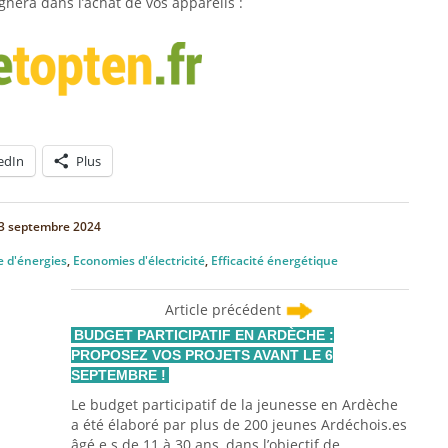
era dans l’achat de vos appareils :
edIn
Plus
3 septembre 2024
 d'énergies
,
Economies d'électricité
,
Efficacité énergétique
Article précédent
BUDGET PARTICIPATIF EN ARDÈCHE :
PROPOSEZ VOS PROJETS AVANT LE 6
SEPTEMBRE !
Le budget participatif de la jeunesse en Ardèche
a été élaboré par plus de 200 jeunes Ardéchois.es
âgé.e.s de 11 à 30 ans, dans l’objectif de