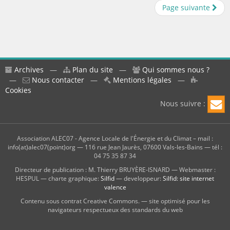
Page suivante
Archives
—
Plan du site
—
Qui sommes nous ?
—
Nous contacter
—
Mentions légales
—
Cookies
Nous suivre :
Association ALEC07 - Agence Locale de l'Énergie et du Climat – mail :
info(at)alec07(point)org — 116 rue Jean Jaurès, 07600 Vals-les-Bains — tél :
04 75 35 87 34
Directeur de publication : M. Thierry BRUYÈRE-ISNARD — Webmaster :
HESPUL — charte graphique:
Silfid
— developpeur:
Silfid: site internet
valence
Contenu sous contrat Creative Commons. — site optimisé pour les
navigateurs respectueux des standards du web