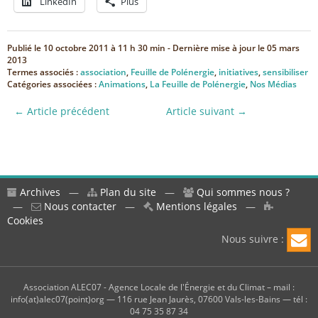
LinkedIn
Plus
Publié le
10 octobre 2011 à 11 h 30 min
- Dernière mise à jour le
05 mars
2013
Termes associés :
association
,
Feuille de Polénergie
,
initiatives
,
sensibiliser
Catégories associées :
Animations
,
La Feuille de Polénergie
,
Nos Médias
← Article précédent
Article suivant →
Archives
—
Plan du site
—
Qui sommes nous ?
—
Nous contacter
—
Mentions légales
—
Cookies
Nous suivre :
Association ALEC07 - Agence Locale de l'Énergie et du Climat – mail :
info(at)alec07(point)org — 116 rue Jean Jaurès, 07600 Vals-les-Bains — tél :
04 75 35 87 34