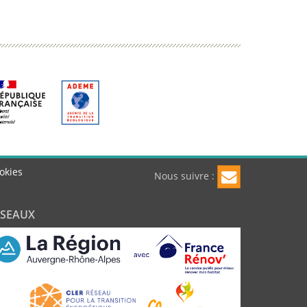
okies
Nous suivre :
ÉSEAUX