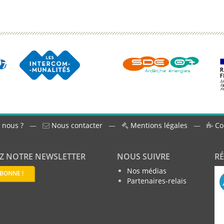
 nous ?
—
Nous contacter
—
Mentions légales
—
Co
Z NOTRE NEWSLETTER
NOUS SUIVRE
R
Nos médias
ABONNE !
Partenaires-relais