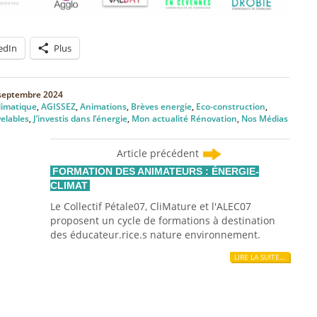
edIn
Plus
septembre 2024
limatique
,
AGISSEZ
,
Animations
,
Brèves energie
,
Eco-construction
,
elables
,
J’investis dans l’énergie
,
Mon actualité Rénovation
,
Nos Médias
Article précédent
FORMATION DES ANIMATEURS : ÉNERGIE-
CLIMAT
Le Collectif Pétale07, CliMature et l'ALEC07
proposent un cycle de formations à destination
des éducateur.rice.s nature environnement.
LIRE LA SUITE…