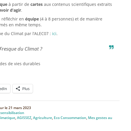
ique
à partir de
cartes
aux contenus scientifiques extraits
voir d’agir
.
e réfléchir en
équipe
(4 à 8 personnes) et de manière
animés en même temps.
ue du Climat par l’ALEC07 :
ici
.
 Fresque du Climat ?
des de vies durables
edIn
Plus
our le
21 mars 2023
,
sensibilisation
limatique
,
AGISSEZ
,
Agriculture
,
Eco Consommation
,
Mes gestes au