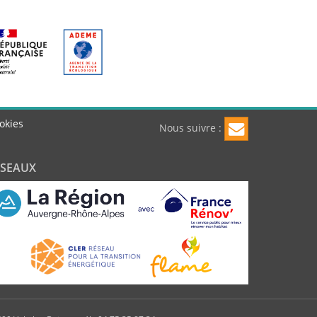
okies
Nous suivre :
ÉSEAUX