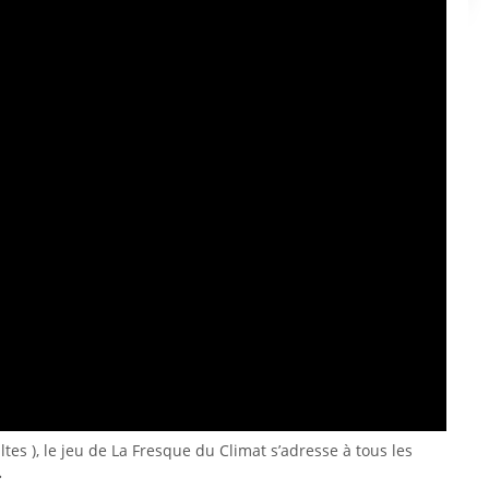
tes ), le jeu de La Fresque du Climat s’adresse à tous les
…