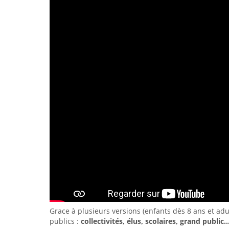
Grace à plusieurs versions (enfants dès 8 ans et adul
publics :
collectivités, élus,
scolaires, grand public