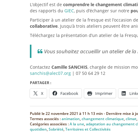
L’objectif est de
comprendre le changement climat
des rapports du
GIEC
, puis d’échanger sur notre
pou
Participer à un atelier de la fresque est l’occasion d
collaborative
. Jusqu’à trois ateliers peuvent être 
Téléchargez la présentation d’un atelier de la Fresq
Vous souhaitez accueillir un atelier de la
Contactez
Camille SANCHIS
, chargée de mission mo
sanchis@alec07.org
| 07 50 64 29 12
PARTAGER :
X
Facebook
Imprimer
Link
Publié le
22 novembre 2021 à 11 h 13 min
- Dernière mise à j
Termes associés :
animation
,
changement climatique
,
climat
Catégories associées :
A la une
,
adaptation au changement c
quotidien
,
Sobriété
,
Territoires et Collectivités