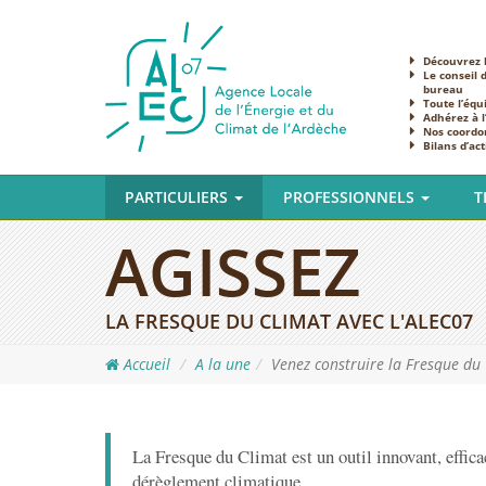
Découvrez l
Le conseil 
bureau
Toute l’équ
Adhérez à 
Nos coordo
Bilans d’act
PARTICULIERS
PROFESSIONNELS
T
AGISSEZ
LA FRESQUE DU CLIMAT AVEC L'ALEC07
Accueil
A la une
Venez construire la Fresque du
La Fresque du Climat est un outil innovant, effic
dérèglement climatique.