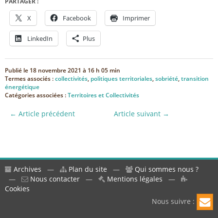
PARTAGER :
X
Facebook
Imprimer
LinkedIn
Plus
Publié le
18 novembre 2021 à 16 h 05 min
Termes associés :
collectivités
,
politiques territoriales
,
sobriété
,
transition
énergétique
Catégories associées :
Territoires et Collectivités
← Article précédent
Article suivant →
Archives
—
Plan du site
—
Qui sommes nous ?
—
Nous contacter
—
Mentions légales
—
Cookies
Nous suivre :