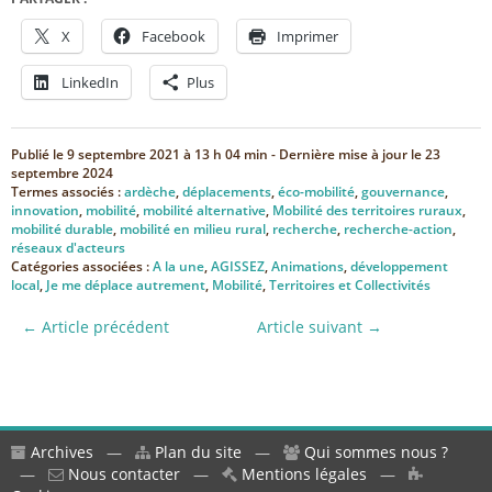
X
Facebook
Imprimer
LinkedIn
Plus
Publié le
9 septembre 2021 à 13 h 04 min
- Dernière mise à jour le
23
septembre 2024
Termes associés :
ardèche
,
déplacements
,
éco-mobilité
,
gouvernance
,
innovation
,
mobilité
,
mobilité alternative
,
Mobilité des territoires ruraux
,
mobilité durable
,
mobilité en milieu rural
,
recherche
,
recherche-action
,
réseaux d'acteurs
Catégories associées :
A la une
,
AGISSEZ
,
Animations
,
développement
local
,
Je me déplace autrement
,
Mobilité
,
Territoires et Collectivités
← Article précédent
Article suivant →
Archives
—
Plan du site
—
Qui sommes nous ?
—
Nous contacter
—
Mentions légales
—