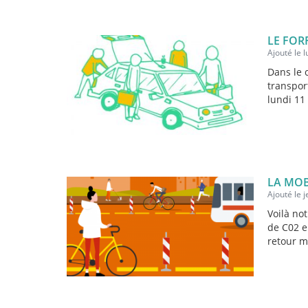
LE FOR
Ajouté le 
Dans le 
transpor
lundi 11
LA MOB
Ajouté le 
Voilà no
de C02 e
retour ma