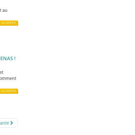
t au
E LA SUITE
ENAS !
et
. Comment
E LA SUITE
vante