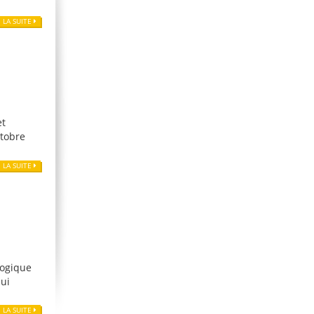
E LA SUITE
et
ctobre
E LA SUITE
gogique
qui
E LA SUITE