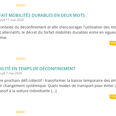
FAIT MOBILITÉS DURABLES EN DEUX MOTS
lundi 11 mai 2020
contexte du déconfinement et afin d'encourager l'utilisation des m
t alternatifs, le décret du forfait mobilités durables entre en vigue
 mai.
LIR
ILITÉ EN TEMPS DE DÉCONFINEMENT
jeudi 7 mai 2020
tre prochain défi collectif : transformer la baisse temporaire des é
n changement systémique. Quels modes de transport pour éviter 
ssif à la voiture individuelle [...]
LIR