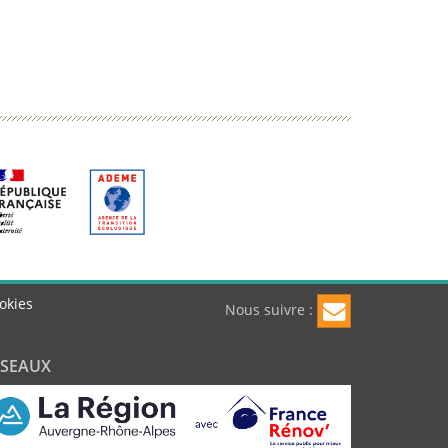
okies
Nous suivre :
ÉSEAUX