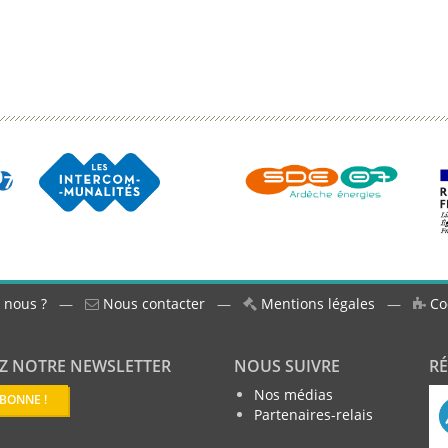
 nous ?
—
Nous contacter
—
Mentions légales
—
Co
Z NOTRE NEWSLETTER
NOUS SUIVRE
R
Nos médias
ABONNE !
Partenaires-relais