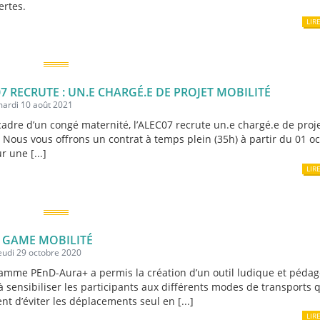
ertes.
LIR
07 RECRUTE : UN.E CHARGÉ.E DE PROJET MOBILITÉ
mardi 10 août 2021
cadre d’un congé maternité, l’ALEC07 recrute un.e chargé.e de proj
. Nous vous offrons un contrat à temps plein (35h) à partir du 01 o
r une [...]
LIR
 GAME MOBILITÉ
jeudi 29 octobre 2020
amme PEnD-Aura+ a permis la création d’un outil ludique et péda
 à sensibiliser les participants aux différents modes de transports 
nt d’éviter les déplacements seul en [...]
LIR