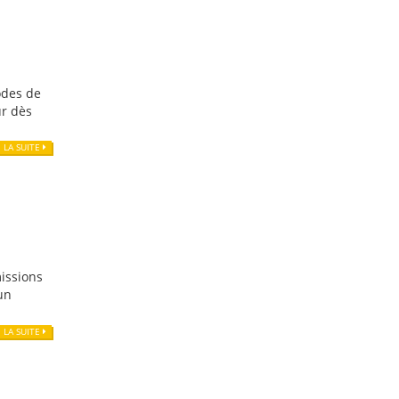
odes de
ur dès
E LA SUITE
missions
un
E LA SUITE