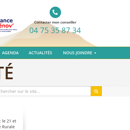
Contacter mon conseiller
04 75 35 87 34
AGENDA
ACTUALITÉS
NOUS JOINDRE
TÉ
 le 21 et
é Rurale